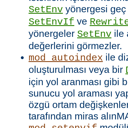
yönergesi geç ça
SetEnv
ve
SetEnvIf
Rewrit
yönergeler
ile
SetEnv
değerlerini görmezler.
ile di
mod_autoindex
oluşturulması veya bir
için yol aranması gibi b
sunucu yol araması yap
özgü ortam değişkenleri
tarafından miras alınM
modülü