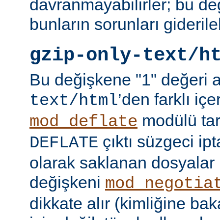
davranmayabilirler; bu d
bunların sorunları giderileb
gzip-only-text/h
Bu değişkene "1" değeri 
’den farklı içer
text/html
modülü tar
mod_deflate
çıktı süzgeci ipta
DEFLATE
olarak saklanan dosyalar 
değişkeni
mod_negotia
dikkate alır (kimliğine ba