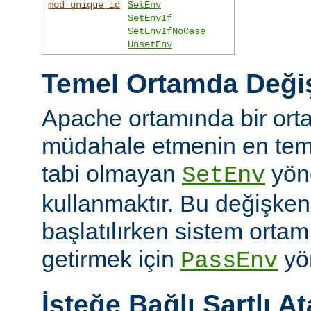
mod_unique_id
SetEnv
SetEnvIf
SetEnvIfNoCase
UnsetEnv
Temel Ortamda Değiş
Apache ortamında bir ort
müdahale etmenin en teme
tabi olmayan
yön
SetEnv
kullanmaktır. Bu değişken
başlatılırken sistem ortam
getirmek için
yön
PassEnv
İsteğe Bağlı Şartlı A