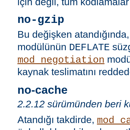
için değil, tüm kodlamalar
no-gzip
Bu değişken atandığında
modülünün
süzg
DEFLATE
modü
mod_negotiation
kaynak teslimatını redded
no-cache
2.2.12 sürümünden beri ku
Atandığı takdirde,
mod_c