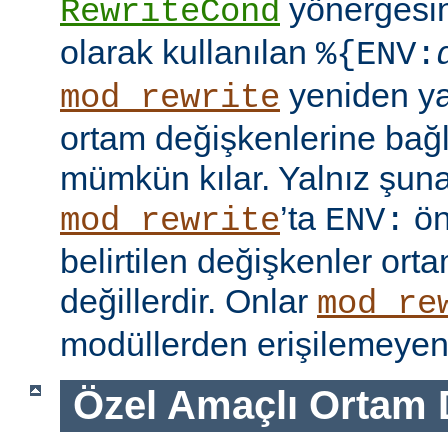
yönergesi
RewriteCond
olarak kullanılan
%{ENV:
yeniden y
mod_rewrite
ortam değişkenlerine bağl
mümkün kılar. Yalnız şuna
’ta
ön
mod_rewrite
ENV:
belirtilen değişkenler ort
değillerdir. Onlar
mod_re
modüllerden erişilemeyen 
Özel Amaçlı Ortam 