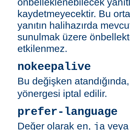
önbelleklenebilecek yanıtl
kaydetmeyecektir. Bu orta
yanıtın halihazırda mevcut
sunulmak üzere önbellekt
etkilenmez.
nokeepalive
Bu değişken atandığında
yönergesi iptal edilir.
prefer-language
Değer olarak
,
vey
en
ja