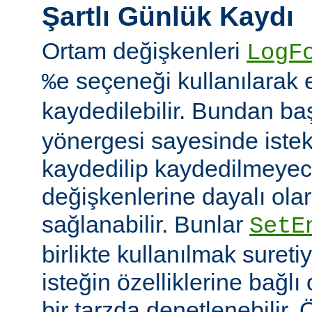
Şartlı Günlük Kaydı
Ortam değişkenleri
LogF
seçeneği kullanılarak 
%e
kaydedilebilir. Bundan b
yönergesi sayesinde istek
kaydedilip kaydedilmeye
değişkenlerine dayalı olar
sağlanabilir. Bunlar
SetE
birlikte kullanılmak sureti
isteğin özelliklerine bağl
bir tarzda denetlenebilir.