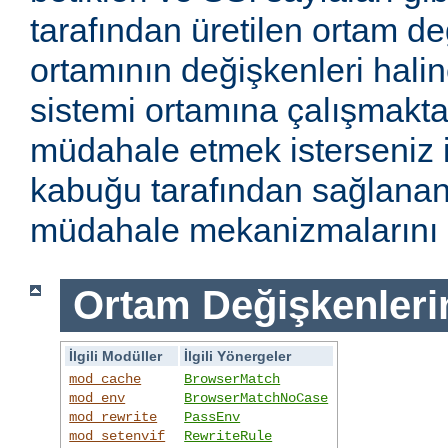
tarafından üretilen ortam de
ortamının değişkenleri haline
sistemi ortamına çalışmakt
müdahale etmek isterseniz i
kabuğu tarafından sağlanan
müdahale mekanizmalarını k
Ortam Değişkenleri
İlgili Modüller
İlgili Yönergeler
mod_cache
BrowserMatch
mod_env
BrowserMatchNoCase
mod_rewrite
PassEnv
mod_setenvif
RewriteRule