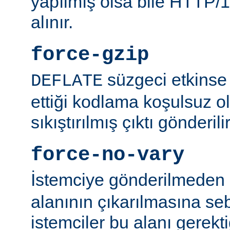
yapılmış olsa bile HTTP/1.
alınır.
force-gzip
süzgeci etkinse 
DEFLATE
ettiği kodlama koşulsuz o
sıkıştırılmış çıktı gönderilir
force-no-vary
İstemciye gönderilmeden
alanının çıkarılmasına se
istemciler bu alanı gerekti