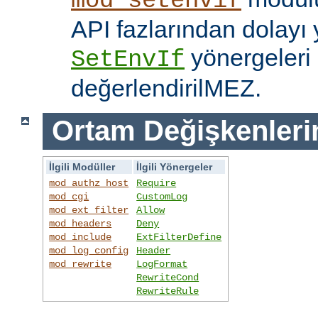
mod_setenvif
API fazlarından dolayı y
yönergeleri 
SetEnvIf
değerlendirilMEZ.
Ortam Değişkenleri
İlgili Modüller
İlgili Yönergeler
mod_authz_host
Require
mod_cgi
CustomLog
mod_ext_filter
Allow
mod_headers
Deny
mod_include
ExtFilterDefine
mod_log_config
Header
mod_rewrite
LogFormat
RewriteCond
RewriteRule