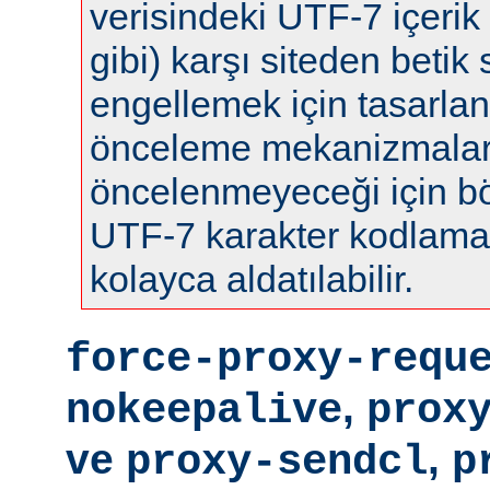
verisindeki UTF-7 içerik 
gibi) karşı siteden betik s
engellemek için tasarla
önceleme mekanizmalar
öncelenmeyeceği için böy
UTF-7 karakter kodlamas
kolayca aldatılabilir.
force-proxy-requ
,
nokeepalive
prox
ve
,
proxy-sendcl
p