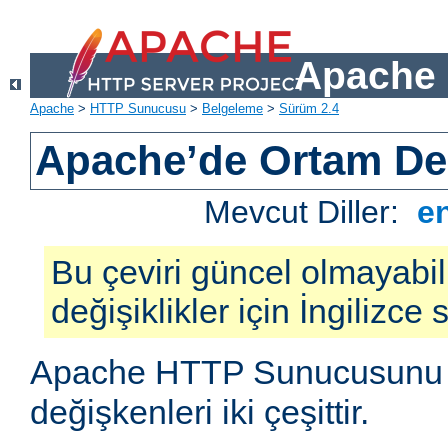
Apache 
Apache
>
HTTP Sunucusu
>
Belgeleme
>
Sürüm 2.4
Apache’de Ortam Değ
Mevcut Diller:
e
Bu çeviri güncel olmayabil
değişiklikler için İngilizce
Apache HTTP Sunucusunu e
değişkenleri iki çeşittir.