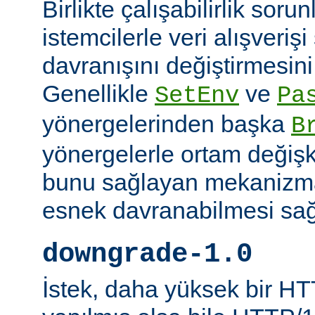
Birlikte çalışabilirlik soru
istemcilerle veri alışverişi
davranışını değiştirmesini 
Genellikle
ve
SetEnv
Pa
yönergelerinden başka
B
yönergelerle ortam değişk
bunu sağlayan mekanizmal
esnek davranabilmesi sağl
downgrade-1.0
İstek, daha yüksek bir HT