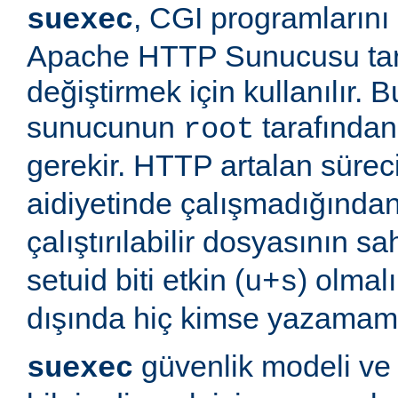
, CGI programlarını
suexec
Apache HTTP Sunucusu tara
değiştirmek için kullanılır.
sunucunun
tarafından 
root
gerekir. HTTP artalan süre
aidiyetinde çalışmadığında
çalıştırılabilir dosyasının sa
setuid biti etkin (
) olmal
u+s
dışında hiç kimse yazamama
güvenlik modeli ve
suexec