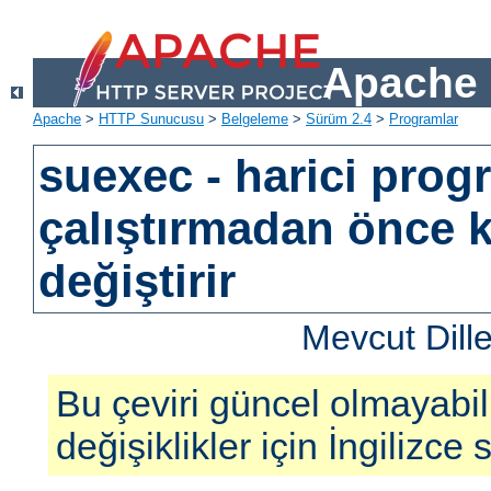
Apache 
Apache
>
HTTP Sunucusu
>
Belgeleme
>
Sürüm 2.4
>
Programlar
suexec - harici prog
çalıştırmadan önce k
değiştirir
Mevcut Dill
Bu çeviri güncel olmayabil
değişiklikler için İngilizce