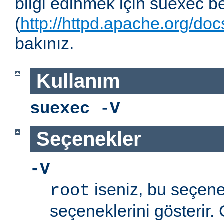
bilgi edinmek için suexec b
(
http://httpd.apache.org/do
bakınız.
Kullanım
suexec
-
V
Seçenekler
-V
iseniz, bu seçen
root
seçeneklerini gösterir.