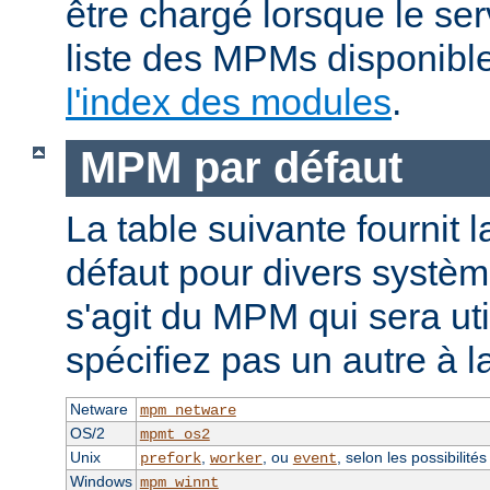
être chargé lorsque le se
liste des MPMs disponible
l'index des modules
.
MPM par défaut
La table suivante fournit 
défaut pour divers système
s'agit du MPM qui sera uti
spécifiez pas un autre à l
Netware
mpm_netware
OS/2
mpmt_os2
Unix
,
, ou
, selon les possibilité
prefork
worker
event
Windows
mpm_winnt